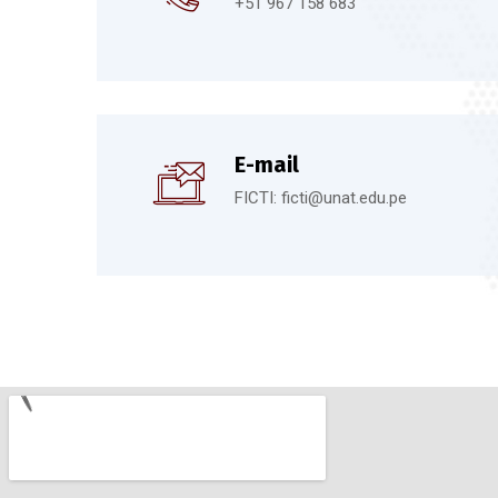
+51 967 158 683
E-mail
FICTI: ficti@unat.edu.pe